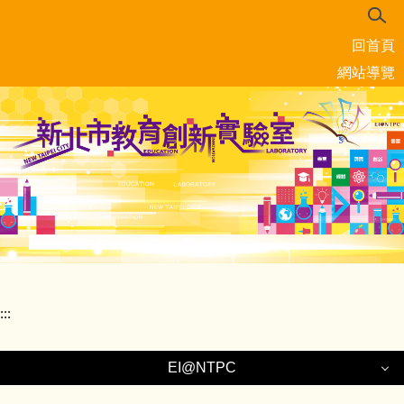
跳
到
回首頁
主
要
網站導覽
內
容
區
:::
EI@NTPC