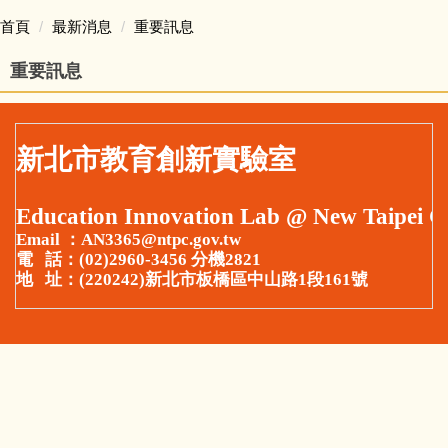
首頁
首頁
最新消息
重要訊息
關於我們
重要訊息
最新消息
新北市教育創新實驗室
師資培訓
Education Innovation Lab @ New Taipei C
學校型態
Email ：AN3365@ntpc.gov.tw
電 話：(02)2960-3456 分機2821
非學校型態
地 址：(220242)新北市板橋區中山路1段161號
教育新趨勢
新北亮點
相關資源