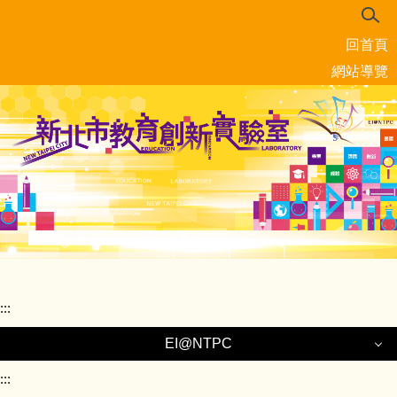
跳
到
回首頁
主
要
網站導覽
內
容
區
:::
EI@NTPC
:::