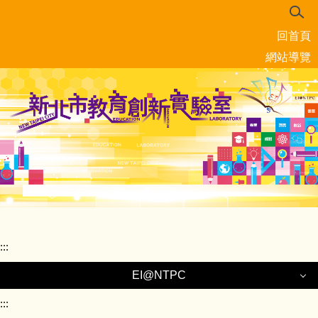
跳
到
回首頁
主
要
網站導覽
內
容
區
:::
EI@NTPC
:::