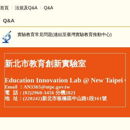
首頁
首頁
法規及Q&A
Q&A
關於我們
Q&A
最新消息
實驗教育常見問題(連結至臺灣實驗教育推動中心)
師資培訓
新北市教育創新實驗室
學校型態
非學校型態
Education Innovation Lab @ New Taipei C
Email ：AN3365@ntpc.gov.tw
電 話：(02)2960-3456 分機2821
教育新趨勢
地 址：(220242)新北市板橋區中山路1段161號
新北亮點
相關資源