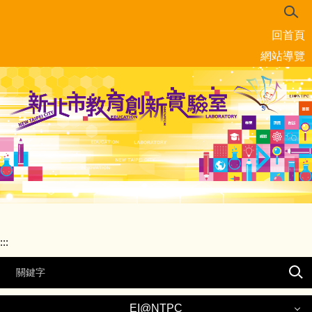
跳
到
回首頁
主
要
網站導覽
內
容
區
:::
EI@NTPC