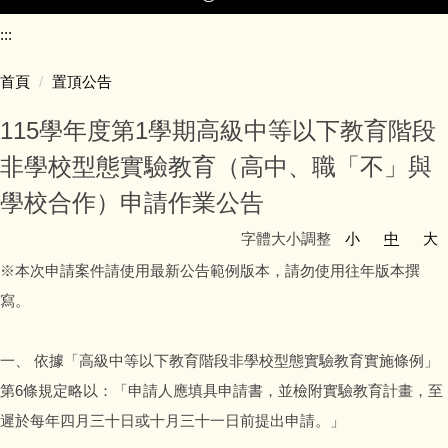
:::
首頁
首頁
置頂公告
關於我們
115學年度第1學期高級中等以下教育階段
非學校型態實驗教育（高中、職「不」與
最新消息
學校合作）申請作業公告
師資培訓
字體大小調整
小
中
大
※本次申請案件請使用最新公告範例版本，請勿使用往年版本撰
學校型態
寫。
非學校型態
一、 依據「高級中等以下教育階段非學校型態實驗教育實施條例」
教育新趨勢
第6條規定略以：「申請人應填具申請書，並檢附實驗教育計畫，至
遲於每年四月三十日或十月三十一日前提出申請。」
新北亮點