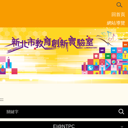
跳
到
回首頁
主
要
網站導覽
內
容
區
:::
EI@NTPC