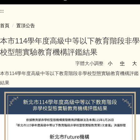
:::
首頁
首頁
置頂公告
關於我們
本市114學年度高級中等以下教育階段非學
校型態實驗教育機構評鑑結果
最新消息
字體大小調整
小
中
大
師資培訓
本市114學年度高級中等以下教育階段非學校型態實驗教育機構評鑑
結果
學校型態
非學校型態
教育新趨勢
新北亮點