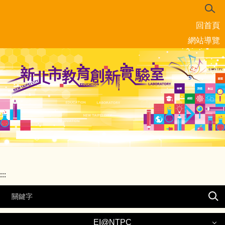
跳
到
回首頁
主
要
網站導覽
內
容
區
:::
EI@NTPC